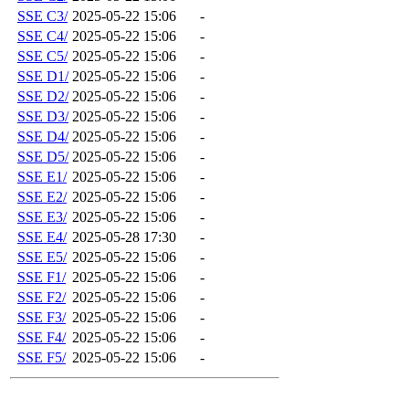
SSE C3/
2025-05-22 15:06
-
SSE C4/
2025-05-22 15:06
-
SSE C5/
2025-05-22 15:06
-
SSE D1/
2025-05-22 15:06
-
SSE D2/
2025-05-22 15:06
-
SSE D3/
2025-05-22 15:06
-
SSE D4/
2025-05-22 15:06
-
SSE D5/
2025-05-22 15:06
-
SSE E1/
2025-05-22 15:06
-
SSE E2/
2025-05-22 15:06
-
SSE E3/
2025-05-22 15:06
-
SSE E4/
2025-05-28 17:30
-
SSE E5/
2025-05-22 15:06
-
SSE F1/
2025-05-22 15:06
-
SSE F2/
2025-05-22 15:06
-
SSE F3/
2025-05-22 15:06
-
SSE F4/
2025-05-22 15:06
-
SSE F5/
2025-05-22 15:06
-